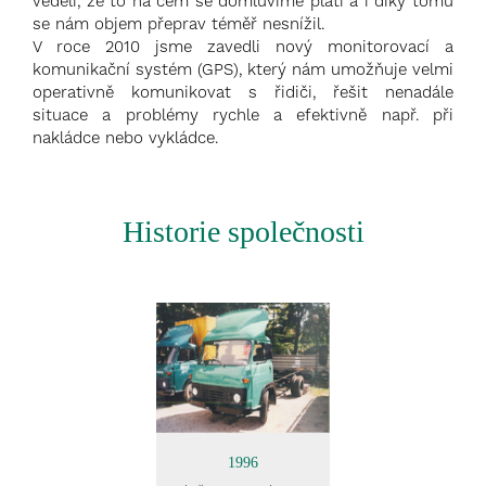
věděli, že to na čem se domluvíme platí a i díky tomu
se nám objem přeprav téměř nesnížil.
V roce 2010 jsme zavedli nový monitorovací a
komunikační systém (GPS), který nám umožňuje velmi
operativně komunikovat s řidiči, řešit nenadále
situace a problémy rychle a efektivně např. při
nakládce nebo vykládce.
Historie společnosti
1996