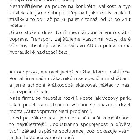
Nezaměřujeme se pouze na konkrétní velikost a typ
zásilek, ale jsme schopni přepravit jakoukoliv velikost
zásilky a to od 1 až po 36 palet v tonáži od 0,1 do 24 t
nákladu.
Jádro služeb dnes tvoří mezinárodní a vnitrostátní
doprava. Transport zajišťujeme vlastními vozy, které
všechny obsahují zvláštní výbavu ADR a polovina má
hydraulické nakládací čelo.
Autodoprava, ale není jediná služba, kterou nabízíme.
Pomáháme našim zákazníkům se spedičními službami
a jsme schopni krátkodobě skladovat náklad v naší
zabezpečené hale.
Naše firma se neustále rozvíjí. Roste jak vozový park,
tak i počet zaměstnanců. Všichni se snažíme držet
motta „Autodoprava? Není problém!“.
Hned po zákazníkovi, jsou pro nás naši zaměstnanci
to nejdůležitější. Oboustranná spokojenost a důvěra
tvoří základ úspěšné spolupráce, což dokazuje velmi
nízká fluktuace zaměstnanců.