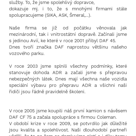
služby. To, že jsme spolehlivý dopravce,
dokazuje mj. i to, že s mnohými firmami stále
spolupracujeme (SIKA, ASK, Šmeral,…).
Naše firma se již od počátku věnovala jak
mezinárodní, tak i vnitrostátní dopravě. Začínali jsme
s jedinou Avií, ke které v roce 2001 přibyl DAF 45.
Dnes tvoří značka DAF naprostou většinu našeho
vozového parku.
V roce 2003 jsme splnili všechny podmínky, které
stanovuje dohoda ADR a začali jsme s přepravou
nebezpečných látek. Dnes mají všechna naše vozidla
speciální výbavu pro přepravu ADR a všichni naši
řidiči jsou řádně pravidelně školeni.
V roce 2005 jsme koupili náš první kamion s návěsem
DAF CF 75 a začala spolupráce s firmou Coleman.
V období krize v roce 2009, se potvrdilo jak důležité
jsou kvalita a spolehlivost. Naši dlouhodobí partneři