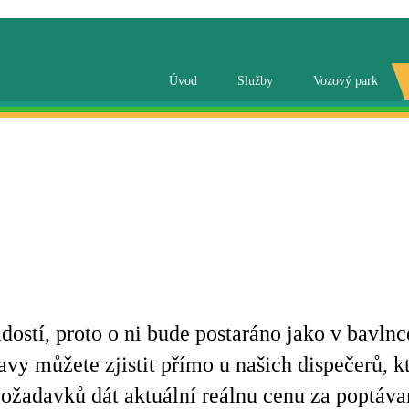
Úvod
Služby
Vozový park
radostí, proto o ni bude postaráno jako v bavl
avy můžete zjistit přímo u našich dispečerů, k
 požadavků dát aktuální reálnu cenu za poptáv