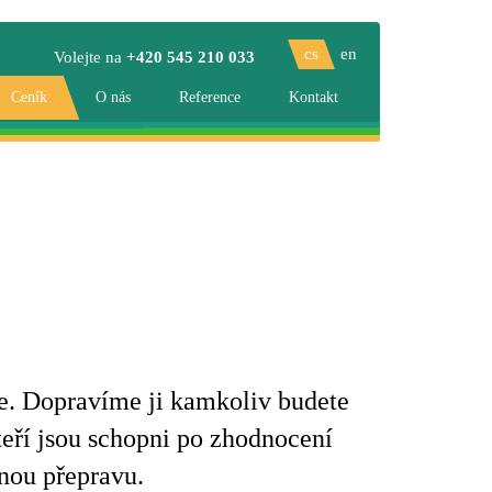
cs
en
Volejte na
+420 545 210 033
Ceník
O nás
Reference
Kontakt
nce. Dopravíme ji kamkoliv budete
teří jsou schopni po zhodnocení
anou přepravu.