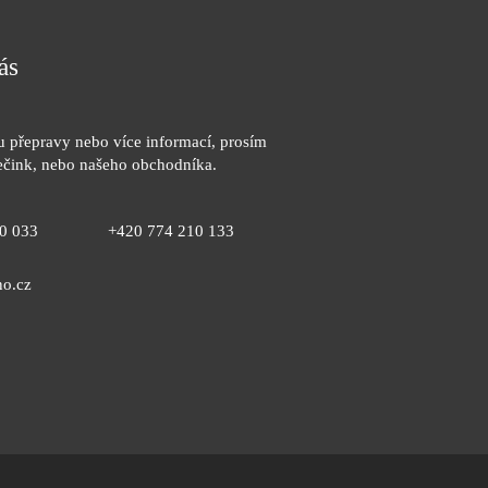
ás
 přepravy nebo více informací, prosím
pečink, nebo našeho obchodníka.
0 033
+420 774 210 133
no.cz