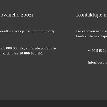
avovaného zboží
Kontaktujte n
ořádku a včas je naší prioritou, vždy
Pro cenovou nabídku
.
kontaktujte náš dis
še 5 000 000 Kč, v případě potřeby je
+420 545 21
it až
do výše 50 000 000 Kč
.
info@dosbr