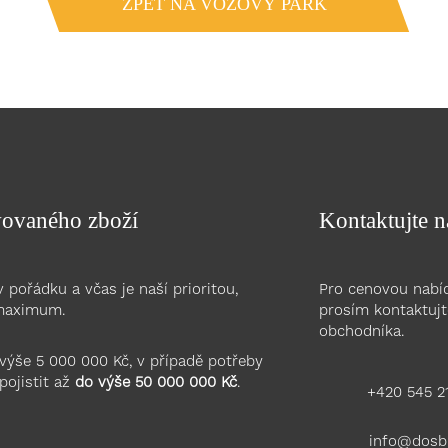
ZPĚT NA VOZOVÝ PARK
avovaného zboží
Kontaktujte n
v pořádku a včas je naší prioritou,
Pro cenovou nabíd
maximum.
prosím kontaktujt
obchodníka.
 výše 5 000 000 Kč, v případě potřeby
pojistit až
do výše 50 000 000 Kč
.
+420 545 2
info@dosb