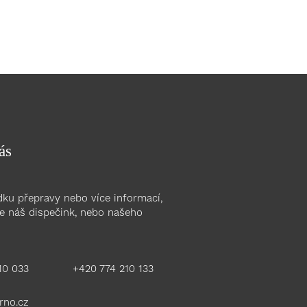
ás
ku přepravy nebo více informací,
e náš dispečink, nebo našeho
10 033
+420 774 210 133
rno.cz