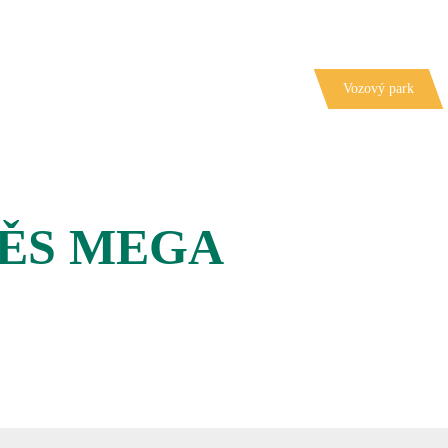
Úvod
Služby
Vozový park
VĚS MEGA