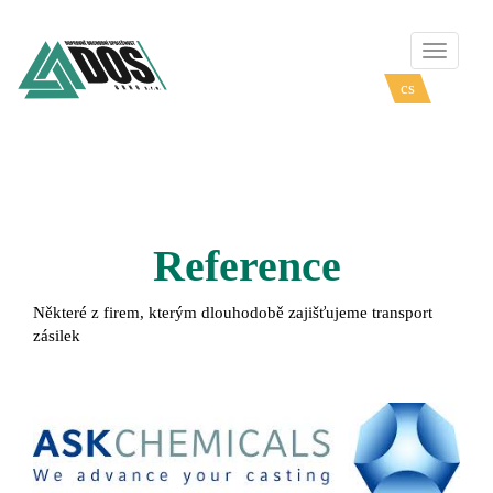
Přepnou
navigaci
cs
en
Reference
Některé z firem, kterým dlouhodobě zajišťujeme transport
zásilek