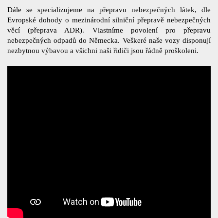
Dále se specializujeme na přepravu nebezpečných látek, dle
Evropské dohody o mezinárodní silniční přepravě nebezpečných
věcí (přeprava ADR). Vlastníme povolení pro přepravu
nebezpečných odpadů do Německa. Veškeré naše vozy disponují
nezbytnou výbavou a všichni naši řidiči jsou řádně proškoleni.