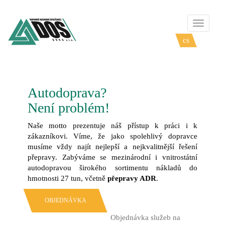
Přepnou
navigaci
cs
en
Autodoprava?
Není problém!
Naše motto prezentuje náš přístup k práci i k
zákazníkovi. Víme, že jako spolehlivý dopravce
musíme vždy najít nejlepší a nejkvalitnější řešení
přepravy. Zabýváme se mezinárodní i vnitrostátní
autodopravou širokého sortimentu nákladů do
hmotnosti 27 tun, včetně
přepravy ADR
.
OBJEDNÁVKA
Objednávka služeb na