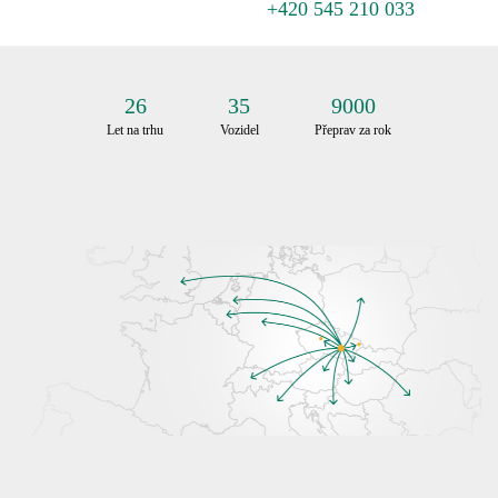
+420 545 210 033
26
35
9000
Let na trhu
Vozidel
Přeprav za rok