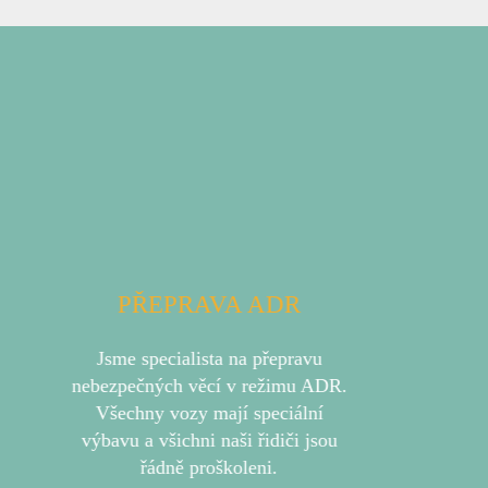
Previous
Next
MULDA
Přeprava ocelových svitků až do
hmotnosti 27 t.