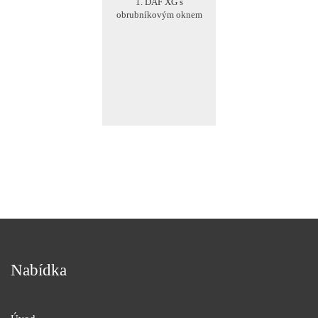
1. DAF XG s
obrubníkovým oknem
Nabídka