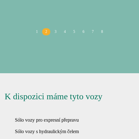
1
2
3
4
5
6
7
8
K dispozici máme tyto vozy
Sólo vozy pro expresní přepravu
Sólo vozy s hydraulickým čelem