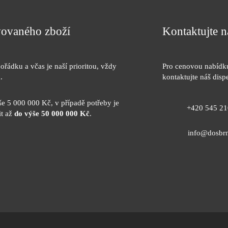
avovaného zboží
Kontaktujte n
ořádku a včas je naší prioritou, vždy
Pro cenovou nabídku
.
kontaktujte náš dis
še 5 000 000 Kč, v případě potřeby je
+420 545 21
it až
do výše 50 000 000 Kč
.
info@dosbr