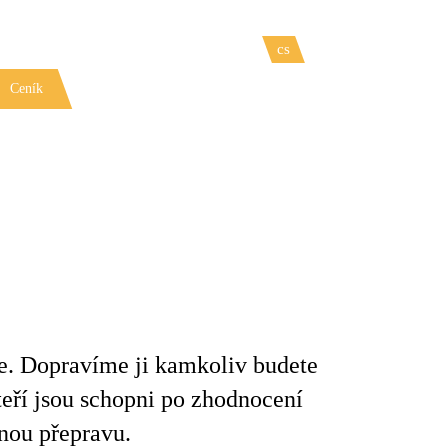
cs
en
Volejte na
+420 545 210 033
Ceník
O nás
Reference
Kontakt
nce. Dopravíme ji kamkoliv budete
teří jsou schopni po zhodnocení
anou přepravu.