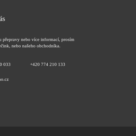
ás
 přepravy nebo více informací, prosím
pečink, nebo našeho obchodníka.
0 033
+420 774 210 133
no.cz