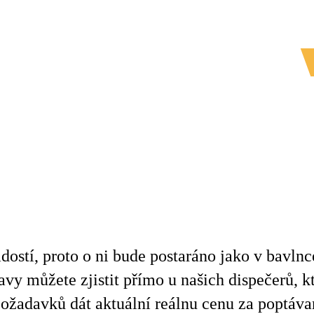
Úvod
Služby
Vozový park
radostí, proto o ni bude postaráno jako v bavl
avy můžete zjistit přímo u našich dispečerů, k
 požadavků dát aktuální reálnu cenu za poptáv