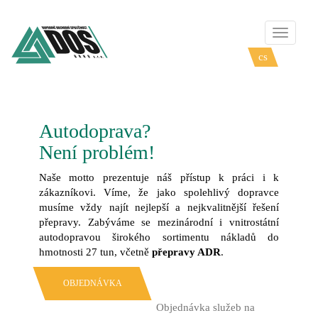
Přepnou
navigaci
cs
en
Autodoprava?
Není problém!
Naše motto prezentuje náš přístup k práci i k
zákazníkovi. Víme, že jako spolehlivý dopravce
musíme vždy najít nejlepší a nejkvalitnější řešení
přepravy. Zabýváme se mezinárodní i vnitrostátní
autodopravou širokého sortimentu nákladů do
hmotnosti 27 tun, včetně
přepravy ADR
.
OBJEDNÁVKA
Objednávka služeb na