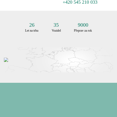
+420 545 210 033
26
35
9000
Let na trhu
Vozidel
Přeprav za rok