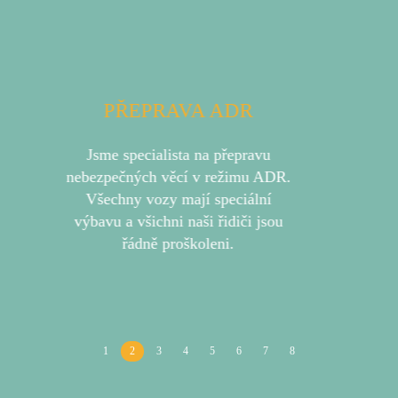
Previous
Next
MULDA
Přeprava ocelových svitků až do
hmotnosti 27 t.
1
2
3
4
5
6
7
8